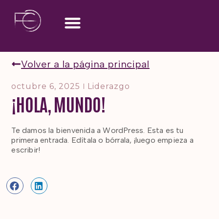
Áreas de trabajo
Otras facetas
Volver a la página principal
octubre 6, 2025
Liderazgo
¡HOLA, MUNDO!
Te damos la bienvenida a WordPress. Esta es tu
primera entrada. Edítala o bórrala, ¡luego empieza a
escribir!